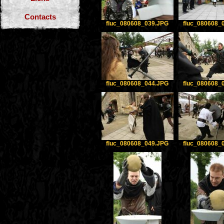
Contacts
fluc_080608_039.JPG
fluc_080608_
fluc_080608_044.JPG
fluc_080608_
fluc_080608_049.JPG
fluc_080608_